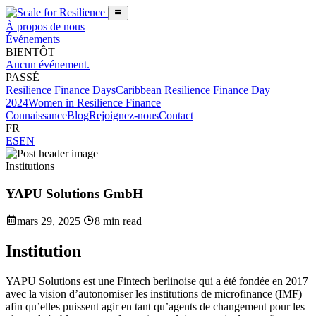
À propos de nous
Événements
BIENTÔT
Aucun événement.
PASSÉ
Resilience Finance Days
Caribbean Resilience Finance Day
2024
Women in Resilience Finance
Connaissance
Blog
Rejoignez-nous
Contact
|
FR
ES
EN
Institutions
YAPU Solutions GmbH
mars 29, 2025
8 min read
Institution
YAPU Solutions est une Fintech berlinoise qui a été fondée en 2017
avec la vision d’autonomiser les institutions de microfinance (IMF)
afin qu’elles puissent agir en tant qu’agents de changement pour les