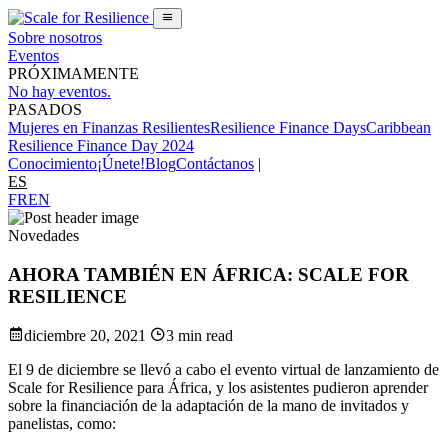
Sobre nosotros
Eventos
PRÓXIMAMENTE
No hay eventos.
PASADOS
Mujeres en Finanzas Resilientes
Resilience Finance Days
Caribbean
Resilience Finance Day 2024
Conocimiento
¡Únete!
Blog
Contáctanos
|
ES
FR
EN
Novedades
AHORA TAMBIÉN EN ÁFRICA: SCALE FOR
RESILIENCE
diciembre 20, 2021
3 min read
El 9 de diciembre se llevó a cabo el evento virtual de lanzamiento de
Scale for Resilience para África, y los asistentes pudieron aprender
sobre la financiación de la adaptación de la mano de invitados y
panelistas, como: